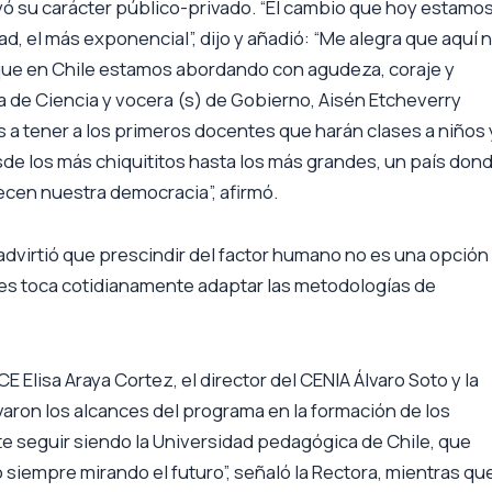
rayó su carácter público-privado. “El cambio que hoy estamo
d, el más exponencial”, dijo y añadió: “Me alegra que aquí 
 que en Chile estamos abordando con agudeza, coraje y
a de Ciencia y vocera (s) de Gobierno, Aisén Etcheverry
 a tener a los primeros docentes que harán clases a niños 
de los más chiquititos hasta los más grandes, un país don
ecen nuestra democracia”, afirmó.
 advirtió que prescindir del factor humano no es una opción
 les toca cotidianamente adaptar las metodologías de
E Elisa Araya Cortez, el director del CENIA Álvaro Soto y la
varon los alcances del programa en la formación de los
ite seguir siendo la Universidad pedagógica de Chile, que
siempre mirando el futuro”, señaló la Rectora, mientras qu