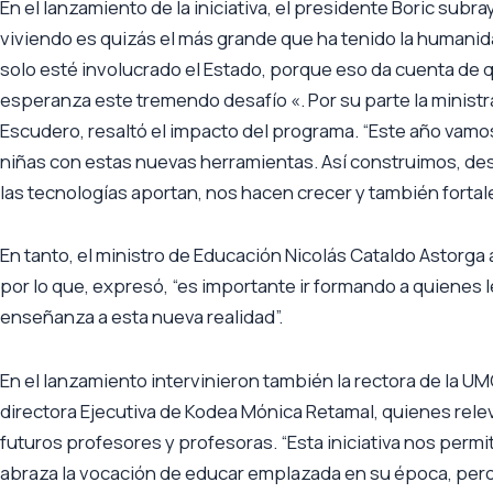
En el lanzamiento de la iniciativa, el presidente Boric sub
viviendo es quizás el más grande que ha tenido la humanida
solo esté involucrado el Estado, porque eso da cuenta de
esperanza este tremendo desafío «. Por su parte la ministr
Escudero, resaltó el impacto del programa. “Este año vamos
niñas con estas nuevas herramientas. Así construimos, des
las tecnologías aportan, nos hacen crecer y también fortal
En tanto, el ministro de Educación Nicolás Cataldo Astorga
por lo que, expresó, “es importante ir formando a quienes
enseñanza a esta nueva realidad”.
En el lanzamiento intervinieron también la rectora de la UMC
directora Ejecutiva de Kodea Mónica Retamal, quienes rele
futuros profesores y profesoras. “Esta iniciativa nos perm
abraza la vocación de educar emplazada en su época, pero 