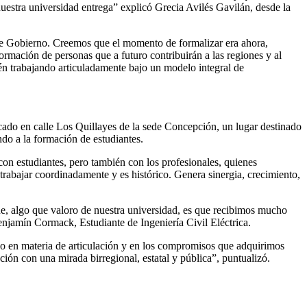
estra universidad entrega” explicó Grecia Avilés Gavilán, desde la
s de Gobierno. Creemos que el momento de formalizar era ahora,
mación de personas que a futuro contribuirán a las regiones y al
tén trabajando articuladamente bajo un modelo integral de
bicado en calle Los Quillayes de la sede Concepción, un lugar destinado
do a la formación de estudiantes.
on estudiantes, pero también con los profesionales, quienes
trabajar coordinadamente y es histórico. Genera sinergia, crecimiento,
ue, algo que valoro de nuestra universidad, es que recibimos mucho
njamín Cormack, Estudiante de Ingeniería Civil Eléctrica.
paso en materia de articulación y en los compromisos que adquirimos
ión con una mirada birregional, estatal y pública”, puntualizó.