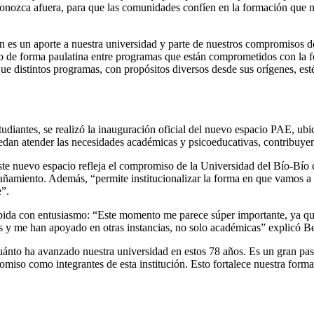
onozca afuera, para que las comunidades confíen en la formación que nu
ación es un aporte a nuestra universidad y parte de nuestros compromiso
de forma paulatina entre programas que están comprometidos con la for
ue distintos programas, con propósitos diversos desde sus orígenes, es
 estudiantes, se realizó la inauguración oficial del nuevo espacio PAE, u
dan atender las necesidades académicas y psicoeducativas, contribuyen
te nuevo espacio refleja el compromiso de la Universidad del Bío-Bío c
añamiento. Además, “permite institucionalizar la forma en que vamos a 
e”.
ecibida con entusiasmo: “Este momento me parece súper importante, ya q
 y me han apoyado en otras instancias, no solo académicas” explicó Be
ja cuánto ha avanzado nuestra universidad en estos 78 años. Es un gran 
iso como integrantes de esta institución. Esto fortalece nuestra formac