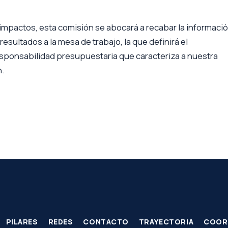
 impactos, esta comisión se abocará a recabar la informació
esultados a la mesa de trabajo, la que definirá el
sponsabilidad presupuestaria que caracteriza a nuestra
n.
PILARES
REDES
CONTACTO
TRAYECTORIA
COOR