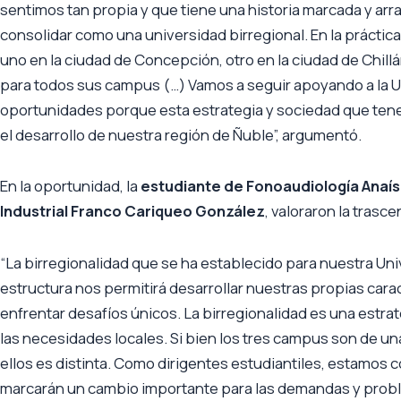
sentimos tan propia y que tiene una historia marcada y ar
consolidar como una universidad birregional. En la práctica
uno en la ciudad de Concepción, otro en la ciudad de Chillá
para todos sus campus (…) Vamos a seguir apoyando a la 
oportunidades porque esta estrategia y sociedad que tene
el desarrollo de nuestra región de Ñuble”, argumentó.
En la oportunidad, la
estudiante de Fonoaudiología Anaís S
Industrial Franco Cariqueo González
, valoraron la trasc
“La birregionalidad que se ha establecido para nuestra Uni
estructura nos permitirá desarrollar nuestras propias cara
enfrentar desafíos únicos. La birregionalidad es una estra
las necesidades locales. Si bien los tres campus son de una
ellos es distinta. Como dirigentes estudiantiles, estamos 
marcarán un cambio importante para las demandas y prob