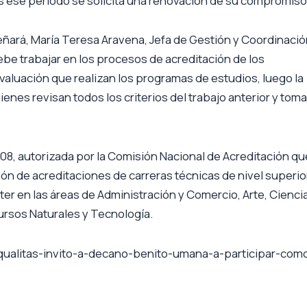
as ese periodo se solicita una renovación de su compromiso
ñará, María Teresa Aravena, Jefa de Gestión y Coordinaci
ebe trabajar en los procesos de acreditación de los
valuación que realizan los programas de estudios, luego la
enes revisan todos los criterios del trabajo anterior y tom
08, autorizada por la Comisión Nacional de Acreditación qu
ción de acreditaciones de carreras técnicas de nivel superio
er en las áreas de Administración y Comercio, Arte, Cienci
rsos Naturales y Tecnología.
a-qualitas-invito-a-decano-benito-umana-a-participar-com