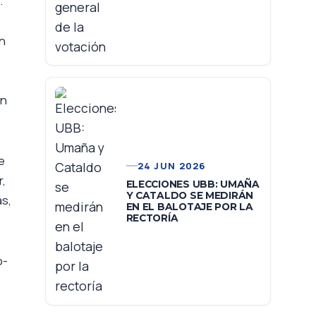
.
ón
an
e
24 JUN 2026
r,
ELECCIONES UBB: UMAÑA
Y CATALDO SE MEDIRÁN
as,
EN EL BALOTAJE POR LA
RECTORÍA
o-