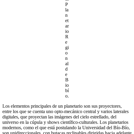
P
la
n
et
ar
io
R
e
gi
o
n
al
d
e
B
io
bí
o.
Los elementos principales de un planetario son sus proyectores,
entre los que se cuenta uno opto-mecánico central y varios laterales
digitales, que proyectan las imágenes del cielo estrellado, del
universo en la cúpula y shows científico-culturales. Los planetarios
modernos, como el que está postulando la Universidad del Bío-Bío,
son unidireccionales, con butacas reclinables dirigidas hacia adelante