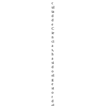
c
ul
ta
d
d
e
C
ie
n
ci
a
s,
h
a
si
d
o
el
g
e
st
o
r
d
el