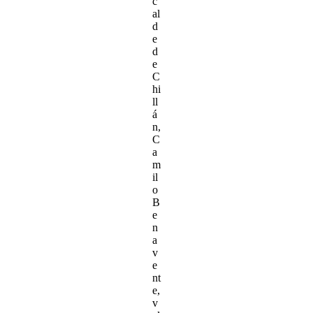
c
al
d
e
d
e
C
hi
ll
á
n,
C
a
m
il
o
B
e
n
a
v
e
nt
e,
v