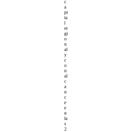
c
a
pi
ta
l
re
gi
o
n
al
y
c
o
n
al
c
a
n
c
e
e
n
la
s
2