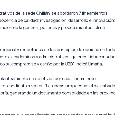
rativos de la sede Chillán, se abordaron 7 lineamientos
docencia de calidad; investigación, desarrollo e innovación
ación de la gestión, políticas y procedimientos; clima
rregional y respetuosa de los principios de equidad en tod
r junto a académicos y administrativos, quienes tienen much
zco su compromiso y cariño por la UBB”, indicó Umaña.
 planteamiento de objetivos por cada lineamiento
r el candidato a rector. “Las ideas propuestas el día sábad
toría, generando un documento consolidado en las próxim
de otros que se realizarán en ambas sedes, para lo cual invi