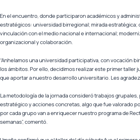
En el encuentro, donde participaron académicos y administ
estratégicos: universidad birregional; mirada estratégica; 
vinculación con el medio nacional e internacional; moderniz
organizacional y colaboración.
“Anhelamos una universidad participativa, con vocación bi
los ámbitos. Por ello, decidimos realizar este primer talle
que aportar a nuestro desarrollo universitario. Les agrade
La metodología de la jornada consideró trabajos grupales,
estratégico y acciones concretas, algo que fue valorado po
por cada grupo van a enriquecer nuestro programa de Rec
semanas”, comentó.
Umaña confirmó que el taller del día sábado fue el primero 