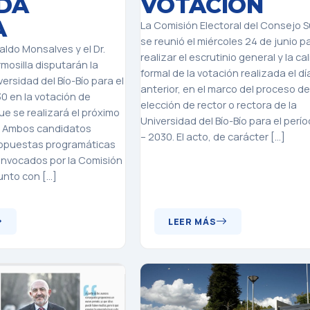
DA
VOTACIÓN
A
La Comisión Electoral del Consejo S
se reunió el miércoles 24 de junio p
taldo Monsalves y el Dr.
realizar el escrutinio general y la ca
osilla disputarán la
formal de la votación realizada el dí
versidad del Bío-Bío para el
anterior, en el marco del proceso de
0 en la votación de
elección de rector o rectora de la
e se realizará el próximo
Universidad del Bío-Bío para el perí
o. Ambos candidatos
– 2030. El acto, de carácter […]
opuestas programáticas
onvocados por la Comisión
junto con […]
LEER MÁS