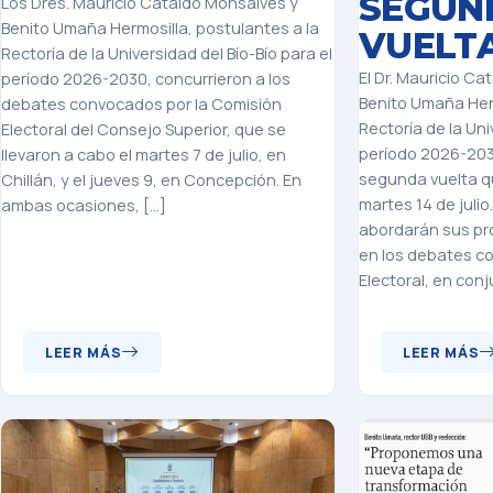
SEGUN
Los Dres. Mauricio Cataldo Monsalves y
Benito Umaña Hermosilla, postulantes a la
VUELT
Rectoría de la Universidad del Bío-Bío para el
El Dr. Mauricio Ca
período 2026-2030, concurrieron a los
Benito Umaña Herm
debates convocados por la Comisión
Rectoría de la Uni
Electoral del Consejo Superior, que se
período 2026-203
llevaron a cabo el martes 7 de julio, en
segunda vuelta qu
Chillán, y el jueves 9, en Concepción. En
martes 14 de juli
ambas ocasiones, […]
abordarán sus pr
en los debates c
Electoral, en con
LEER MÁS
LEER MÁS